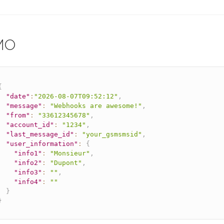
MO
{
"date"
:
"2026-08-07T09:52:12"
,
"message"
:
"Webhooks are awesome!"
,
"from"
:
"33612345678"
,
"account_id"
:
"1234"
,
"last_message_id"
:
"your_gsmsmsid"
,
"user_information"
:
{
"info1"
:
"Monsieur"
,
"info2"
:
"Dupont"
,
"info3"
:
""
,
"info4"
:
""
}
}