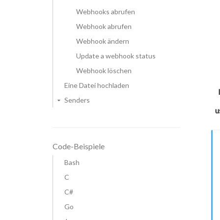
Webhooks abrufen
Webhook abrufen
Webhook ändern
Update a webhook status
Webhook löschen
Eine Datei hochladen
Senders
u
Code-Beispiele
Bash
C
C#
Go