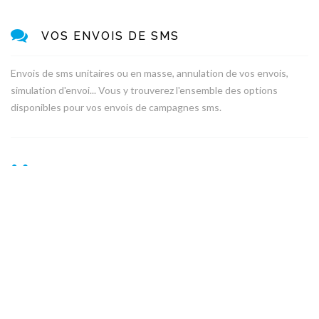
VOS ENVOIS DE SMS
Envois de sms unitaires ou en masse, annulation de vos envois,
simulation d'envoi... Vous y trouverez l'ensemble des options
disponibles pour vos envois de campagnes sms.
GESTION DE VOS CONTACTS
Import de vos contacts et de vos listes via notre API, MAJ de vos
contacts, dédoublonnage... Découvrez tout ce qu'il est possible de
faire avec vos contacts directement par API.
WEBHOOKS