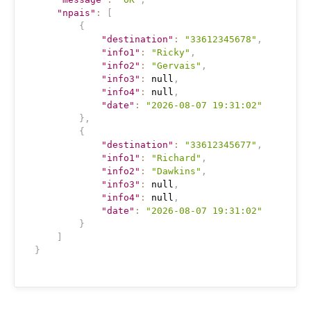
"npais"
:
[
{
"destination"
:
"33612345678"
,
"info1"
:
"Ricky"
,
"info2"
:
"Gervais"
,
"info3"
:
null
,
"info4"
:
null
,
"date"
:
"2026-08-07 19:31:02"
}
,
{
"destination"
:
"33612345677"
,
"info1"
:
"Richard"
,
"info2"
:
"Dawkins"
,
"info3"
:
null
,
"info4"
:
null
,
"date"
:
"2026-08-07 19:31:02"
}
]
}