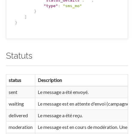
"status_details"
:
""
,
"type"
:
"sms_mo"
}
]
}
Statuts
status
Description
sent
Le message a été envoyé.
waiting
Le message est en attente d'envoi (campagne p
delivered
Le message a été reçu.
moderation
Le message est en cours de modération. Une acti