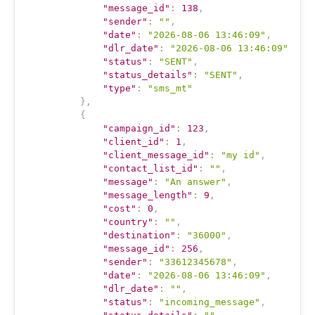
"message_id"
:
138
,
"sender"
:
""
,
"date"
:
"2026-08-06 13:46:09"
,
"dlr_date"
:
"2026-08-06 13:46:09"
,
"status"
:
"SENT"
,
"status_details"
:
"SENT"
,
"type"
:
"sms_mt"
}
,
{
"campaign_id"
:
123
,
"client_id"
:
1
,
"client_message_id"
:
"my id"
,
"contact_list_id"
:
""
,
"message"
:
"An answer"
,
"message_length"
:
9
,
"cost"
:
0
,
"country"
:
""
,
"destination"
:
"36000"
,
"message_id"
:
256
,
"sender"
:
"33612345678"
,
"date"
:
"2026-08-06 13:46:09"
,
"dlr_date"
:
""
,
"status"
:
"incoming_message"
,