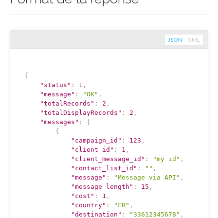
JSON
XML
{
"status"
:
1
,
"message"
:
"OK"
,
"totalRecords"
:
2
,
"totalDisplayRecords"
:
2
,
"messages"
:
[
{
"campaign_id"
:
123
,
"client_id"
:
1
,
"client_message_id"
:
"my id"
,
"contact_list_id"
:
""
,
"message"
:
"Message via API"
,
"message_length"
:
15
,
"cost"
:
1
,
"country"
:
"FR"
,
"destination"
:
"33612345678"
,