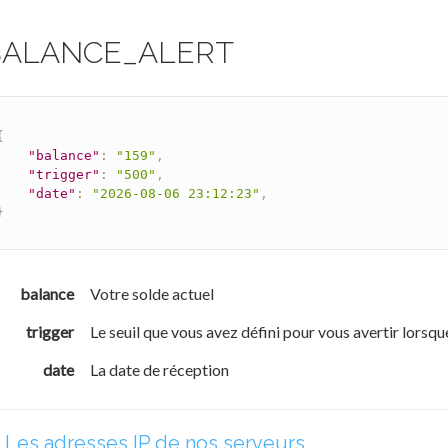
BALANCE_ALERT
{
"balance"
:
"159"
,
"trigger"
:
"500"
,
"date"
:
"2026-08-06 23:12:23"
,
}
balance
Votre solde actuel
trigger
Le seuil que vous avez défini pour vous avertir lorsque
date
La date de réception
Les adresses IP de nos serveurs