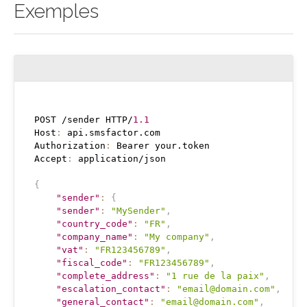
Exemples
POST /sender HTTP/
1.1
Host
:
 api.smsfactor.com

Authorization
:
 Bearer your.token

Accept
:
 application/json

{
"sender"
:
{
"sender"
:
"MySender"
,
"country_code"
:
"FR"
,
"company_name"
:
"My company"
,
"vat"
:
"FR123456789"
,
"fiscal_code"
:
"FR123456789"
,
"complete_address"
:
"1 rue de la paix"
,
"escalation_contact"
:
"email@domain.com"
,
"general_contact"
:
"email@domain.com"
,