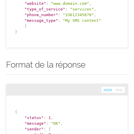
"website"
:
"www.domain.com"
,
"type_of_service"
:
"services"
,
"phone_number"
:
"33612345678"
,
"message_type"
:
"My SMS content"
}
}
Format de la réponse
JSON
XML
{
"status"
:
1
,
"message"
:
"OK"
,
"sender"
:
{