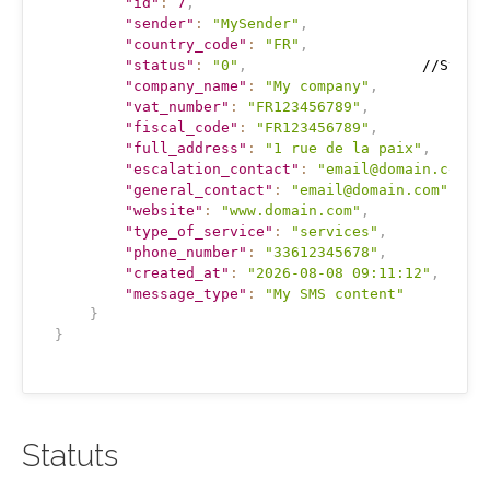
"id"
:
7
,
"sender"
:
"MySender"
,
"country_code"
:
"FR"
,
"status"
:
"0"
,
                    //Status
"company_name"
:
"My company"
,
"vat_number"
:
"FR123456789"
,
"fiscal_code"
:
"FR123456789"
,
"full_address"
:
"1 rue de la paix"
,
"escalation_contact"
:
"email@domain.com"
,
"general_contact"
:
"email@domain.com"
,
"website"
:
"www.domain.com"
,
"type_of_service"
:
"services"
,
"phone_number"
:
"33612345678"
,
"created_at"
:
"2026-08-08 09:11:12"
,
"message_type"
:
"My SMS content"
}
}
Statuts