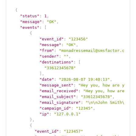
{
"status"
:
1
,
"message"
:
"OK"
,
"events"
:
[
{
"event_id"
:
"123456"
"message"
:
"OK"
,
"from"
:
"monadressemail@smsfactor.com"
,
"sender"
:
""
,
"destinations"
:
[
"33612345678"
]
,
"date"
:
"2026-08-07 19:40:13"
,
"message_sent"
:
"Hey you, how are you ?
"email_received"
:
"Hey you, how are you
"email_subject"
:
"33612345678"
,
"email_signature"
:
"\n\nJohn Smith\n+33
"campaign_id"
:
"12345"
,
"ip"
:
"127.0.0.1"
}
,
{
"event_id"
:
"123457"