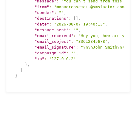
"message"
:
"You can't send from this IP o
"from"
:
"monadressemail@smsfactor.com"
,
"sender"
:
""
,
"destinations"
:
[
]
,
"date"
:
"2026-08-07 19:40:13"
,
"message_sent"
:
""
,
"email_received"
:
"Hey you, how are you ?
"email_subject"
:
"33612345678"
,
"email_signature"
:
"\n\nJohn Smith\n+3311
"campaign_id"
:
""
,
"ip"
:
"127.0.0.2"
}
,
]
}